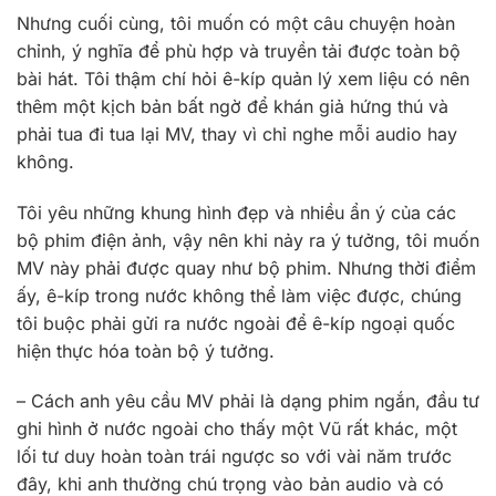
Nhưng cuối cùng, tôi muốn có một câu chuyện hoàn
chỉnh, ý nghĩa để phù hợp và truyền tải được toàn bộ
bài hát. Tôi thậm chí hỏi ê-kíp quản lý xem liệu có nên
thêm một kịch bản bất ngờ để khán giả hứng thú và
phải tua đi tua lại MV, thay vì chỉ nghe mỗi audio hay
không.
Tôi yêu những khung hình đẹp và nhiều ẩn ý của các
bộ phim điện ảnh, vậy nên khi nảy ra ý tưởng, tôi muốn
MV này phải được quay như bộ phim. Nhưng thời điểm
ấy, ê-kíp trong nước không thể làm việc được, chúng
tôi buộc phải gửi ra nước ngoài để ê-kíp ngoại quốc
hiện thực hóa toàn bộ ý tưởng.
– Cách anh yêu cầu MV phải là dạng phim ngắn, đầu tư
ghi hình ở nước ngoài cho thấy một Vũ rất khác, một
lối tư duy hoàn toàn trái ngược so với vài năm trước
đây, khi anh thường chú trọng vào bản audio và có