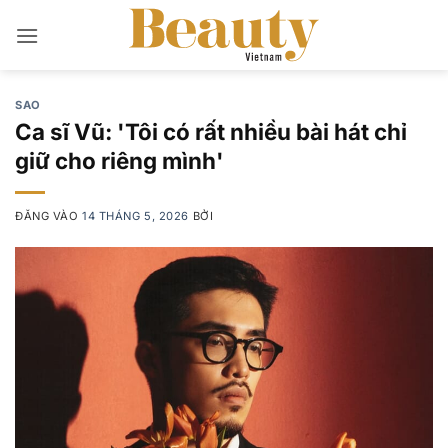
Bỏ
qua
nội
dung
SAO
Ca sĩ Vũ: 'Tôi có rất nhiều bài hát chỉ
giữ cho riêng mình'
ĐĂNG VÀO
14 THÁNG 5, 2026
BỞI