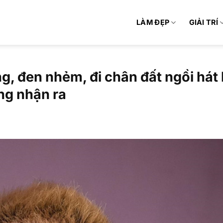
LÀM ĐẸP
GIẢI TRÍ
ng, đen nhẻm, đi chân đất ngồi hát
ng nhận ra