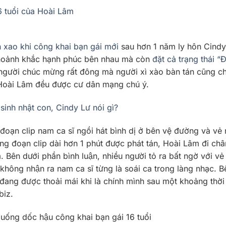
6 tuổi của Hoài Lâm
xao khi công khai bạn gái mới
sau hơn 1 năm ly hôn Cindy
hoảnh khắc hạnh phúc bên nhau mà còn
đặt cả trạng thái “
, người chúc mừng rất đông mà người xì xào bàn tán cũng c
a Hoài Lâm đều được cư dân mạng chú ý.
sinh nhật con, Cindy Lư nói gì?
oạn clip nam ca sĩ ngồi hát bình dị ở bên vệ đường và vẻ 
ong đoạn clip dài hơn 1 phút được phát tán, Hoài Lâm đi châ
 Bên dưới phần bình luận, nhiều người tỏ ra bất ngờ với vẻ
̀i không nhận ra nam ca sĩ từng là soái ca trong làng nhạc. 
đang được thoải mái khi là chính mình sau một khoảng thời
biz.
uống dốc hậu công khai bạn gái 16 tuổi