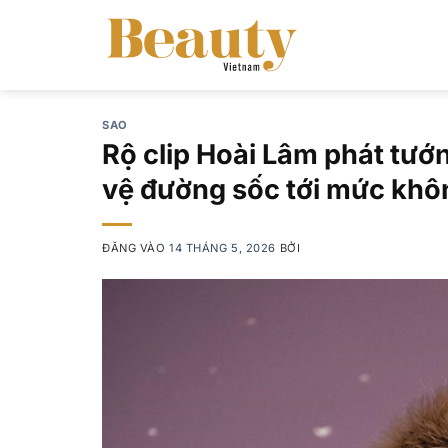
Bỏ
qua
nội
dung
SAO
Rộ clip Hoài Lâm phát tướ
vệ đường sốc tới mức khô
ĐĂNG VÀO
14 THÁNG 5, 2026
BỞI