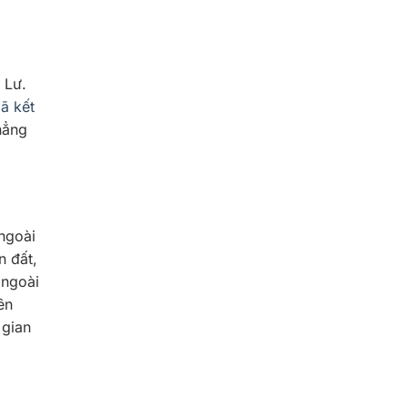
 Lư.
Đã kết
hẳng
ngoài
n đất,
 ngoài
Bên
 gian