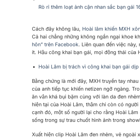
Rò rỉ thêm loạt ảnh cận nhan sắc bạn gái 1
Cách đây không lâu,
Hoài lâm khiến MXH xôn 
Cả hai chẳng những không ngần ngại khoe k
hôn” trên Facebook
. Liên quan đến việc này
ít. Hậu công khai bạn gái, mọi động thái củ
Hoài Lâm bị trách vì công khai bạn gái dịp 
Bằng chứng là mới đây, MXH truyền tay nhau đ
của anh tiếp tục khiến netizen ngỡ ngàng. Tr
ăn vận khá bụi bặm cùng với làn da đen nhẻm.
hiện tại của Hoài Lâm, thậm chí còn có ngươ
cạnh đó, một số người
lại cho rằng Hoài Lâm 
sống trong sự trau chuốt hình ảnh trong show
Xuất hiện clip Hoài Lâm đen nhẻm, vẻ ngoài x