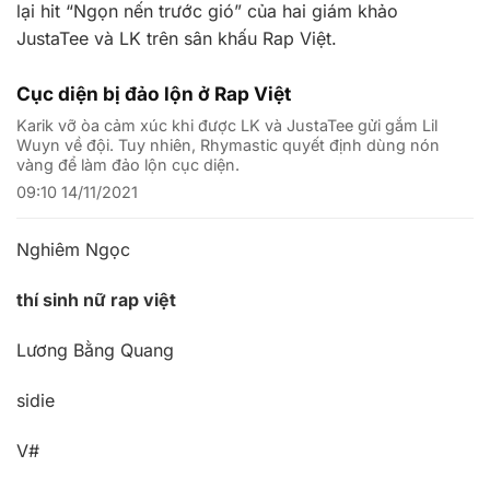
lại hit “Ngọn nến trước gió” của hai giám khảo
JustaTee và LK trên sân khấu Rap Việt.
Cục diện bị đảo lộn ở Rap Việt
Karik vỡ òa cảm xúc khi được LK và JustaTee gửi gắm Lil
Wuyn về đội. Tuy nhiên, Rhymastic quyết định dùng nón
vàng để làm đảo lộn cục diện.
09:10 14/11/2021
Nghiêm Ngọc
thí sinh nữ rap việt
Lương Bằng Quang
sidie
V#