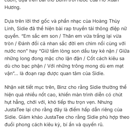
Hương.
Dựa trên lời thơ gốc và phần nhạc của Hoàng Thùy
Linh, Sidie đã thể hiện bài rap truyền tải thông điệp nữ
quyền. “Em sắc em son / Thân em vừa trắng lại vừa
tròn / Đánh đổi cả nhan sắc đời em chìm nổi cùng với
nước non” hay “Giữ tấm lòng son dầu tay kẻ nặn / Giữa
những long đong mặc cho lận đận / Cốt cách kiêu sa
dù cho bạc phận / Với những trông mong dù em mạt
vận”… là đoạn rap được quan tâm của Sidie.
Nhận xét tiết mục trên, Binz cho rằng Sidie thường thể
hiện quá nhiều nốt cao, khiến màn trình diễn có chút
hụt hẫng, chới với, khó tiếp thu trọn vẹn. Nhưng
JustaTee lại cho rằng đây là điểm hấp dẫn riêng của
Sidie. Giám khảo JustaTee cho rằng Sidie phù hợp theo
đuổi phong cách kiêu kỳ, bí ẩn và quyến rũ.