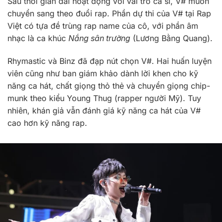
Sau thời gian dài hoạt động với vai trò ca sĩ, V# muốn
chuyển sang theo đuổi rap. Phần dự thi của V# tại Rap
Việt có tựa đề trùng rap name của cô, với phần âm
nhạc là ca khúc
Nắng sân trường
(Lương Bằng Quang).
Rhymastic và Binz đã đạp nút chọn V#. Hai huấn luyện
viên cũng như ban giám khảo dành lời khen cho kỹ
năng ca hát, chất giọng thỏ thẻ và chuyển giọng chip-
munk theo kiểu Young Thug (rapper người Mỹ). Tuy
nhiên, khán giả vẫn đánh giá kỹ năng ca hát của V#
cao hơn kỹ năng rap.