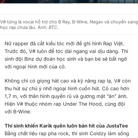
V# từng là vocal hỗ trợ cho B Ray, B-Wine, Negav và chuyển sang
học rap chưa lâu. Ảnh:
BTC
.
Nữ rapper đã cắt kiểu tóc mới để ghi hình Rap Việt.
Trước đó, V# luôn để tóc dài ngang vai dịu dàng. Thí
sinh đội Binz dự đoán học sinh và bạn bè sẽ bất ngờ
với ngoại hình mới của cô.
Không chỉ có giọng hát cao và kỹ năng rap lạ, V# còn
thu hút sự chú ý nhờ ngoại hình cuốn hút. Cô cao hơn
1,7 m, với thân hình quyến rũ và gương mặt “ăn” ảnh.
Hiện V# thuộc nhóm rap Under The Hood, cùng đội
với B-Wine.
Thí sinh khiến Karik quên luôn bản hit của JustaTee
Bằng chất liệu rap pha rock, thí sinh Coldzy làm sống