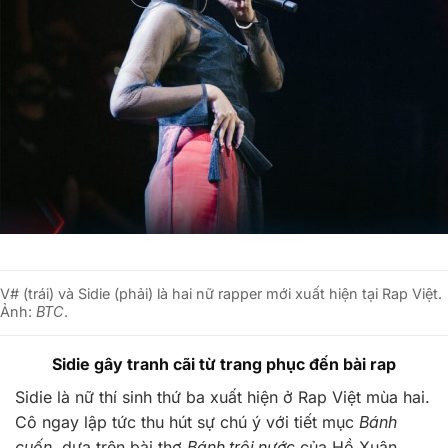
V# (trái) và Sidie (phải) là hai nữ rapper mới xuất hiện tại Rap Việt.
Ảnh:
BTC
.
Sidie gây tranh cãi từ trang phục đến bài rap
Sidie là nữ thí sinh thứ ba xuất hiện ở Rap Việt mùa hai.
Cô ngay lập tức thu hút sự chú ý với tiết mục
Bánh
cuốn
, dựa trên bài thơ
Bánh trôi nước
của Hồ Xuân