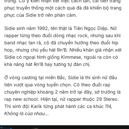
trong. Có ý kiến nhận xét việc cách tân, cải tiến trang
phục truyền thống một cách quá đà đã khiến bộ trang
phục của Sidie trở nên phản cảm.
Sidie sinh năm 1992, tên thật là Tiên Ngọc Diệp. Nữ
rapper từng theo đuổi dòng nhạc rock, nhưng sau khi
band nhạc tan rã, cô đã chuyển hướng theo đuổi hip
hop, nhưng chủ yếu hát Rn’B. Nhiều khán giả nhận xét
Sidie có ngoại hình giống Kimmese, ngoài ra còn có
khả năng hát Rn’B hay tương tự đàn chị.
Ở vòng casting tại miền Bắc, Sidie là thí sinh nữ đầu
tiên vượt qua vòng tuyển chọn. Cô theo đuổi rap
chuyên nghiệp khoảng 2 năm trở lại đây, sở trường là
rap new school. Hiện tại, nữ rapper thuộc 29 Stereo.
Thí sinh đội Karik từng phát hành các ca khúc
114,
Không là của nhau
…