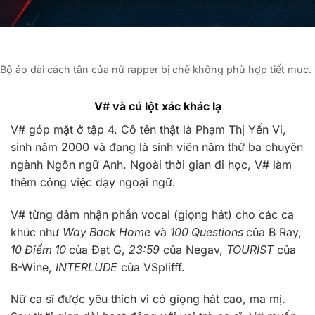
Bộ áo dài cách tân của nữ rapper bị chê không phù hợp tiết mục.
V# và cú lột xác khác lạ
V# góp mặt ở tập 4. Cô tên thật là Phạm Thị Yến Vi,
sinh năm 2000 và đang là sinh viên năm thứ ba chuyên
ngành Ngôn ngữ Anh. Ngoài thời gian đi học, V# làm
thêm công việc dạy ngoại ngữ.
V# từng đảm nhận phần vocal (giọng hát) cho các ca
khúc như
Way Back Home
và
100 Questions
của B Ray,
10 Điểm 10
của Đạt G,
23:59
của Negav,
TOURIST
của
B-Wine,
INTERLUDE
của VSplifff.
Nữ ca sĩ được yêu thích vì có giọng hát cao, ma mị.