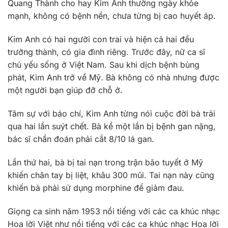
Quang Thành cho hay Kim Anh thường ngày khỏe
mạnh, không có bệnh nền, chưa từng bị cao huyết áp.
Kim Anh có hai người con trai và hiện cả hai đều
trưởng thành, có gia đình riêng. Trước đây, nữ ca sĩ
chủ yếu sống ở Việt Nam. Sau khi dịch bệnh bùng
phát, Kim Anh trở về Mỹ. Bà không có nhà nhưng được
một người bạn giúp đỡ chỗ ở.
Tâm sự với báo chí, Kim Anh từng nói cuộc đời bà trải
qua hai lần suýt chết. Bà kể một lần bị bệnh gan nặng,
bác sĩ chẩn đoán phải cắt 8/10 lá gan.
Lần thứ hai, bà bị tai nạn trong trận bão tuyết ở Mỹ
khiến chân tay bị liệt, khâu 300 mũi. Tai nạn này cũng
khiến bà phải sử dụng morphine để giảm đau.
Giọng ca sinh năm 1953 nổi tiếng với các ca khúc nhạc
Hoa lời Việt như nổi tiếng với các ca khúc nhạc Hoa lời