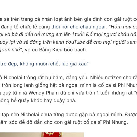
a sẻ trên trang cá nhân loạt ảnh bên gia đình con gái ruột c
n đang tổ chức lễ cúng
thôi nôi cho cháu ngoại
. “
Hôm nay c
oại và bà dì đến để mừng em lên 1 tuổi. Đố mọi người cháu đ
uay lại và sẽ đăng trên kênh YouTube để cho mọi người xem
goãn nhé
“, vợ cũ Bằng Kiều bộc bạch.
 trẻ đẹp, không muốn chết lúc già xấu”
à Nicholai trông rất bụ bẫm, đáng yêu. Nhiều netizen cho r
 tròn long lanh giống hệt bà ngoại mình là cố ca sĩ Phi Nhu
 quý tử nhà Wendy Phạm dù chỉ vừa tròn 1 tuổi nhưng rất “
không hề quấy khóc hay quậy phá.
ức tạp nên Nicholai chưa từng được gặp bà ngoại mình. Được
ăm sóc để đỡ đần cho con gái ruột cố ca sĩ Phi Nhung.