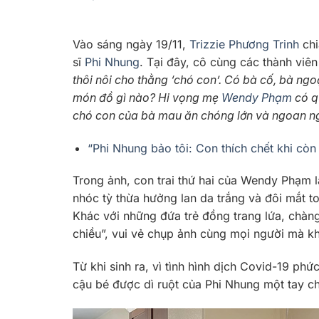
Vào sáng ngày 19/11,
Trizzie Phương Trinh
chi
sĩ
Phi Nhung
. Tại đây, cô cùng các thành viê
thôi nôi cho thằng ‘chó con’. Có bà cố, bà ng
món đồ gì nào? Hi vọng mẹ
Wendy Phạm
có q
chó con của bà mau ăn chóng lớn và ngoan n
“Phi Nhung bảo tôi: Con thích chết khi còn
Trong ảnh, con trai thứ hai của Wendy Phạm l
nhóc tỳ thừa hưởng lan da trắng và đôi mắt to
Khác với những đứa trẻ đồng trang lứa, chàng
chiều”, vui vẻ chụp ảnh cùng mọi người mà 
Từ khi sinh ra, vì tình hình dịch Covid-19 ph
cậu bé
được dì ruột của Phi Nhung một tay ch