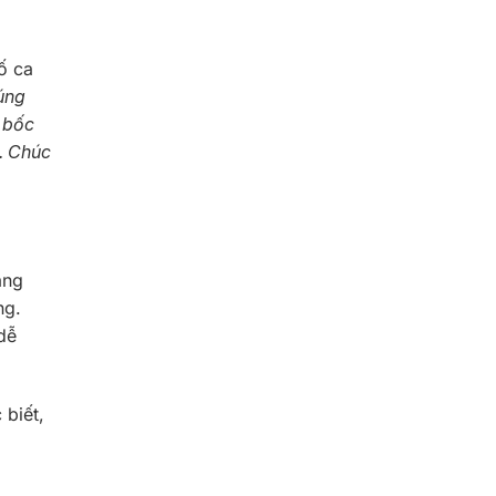
ố ca
úng
ã bốc
. Chúc
ằng
ng.
dễ
 biết,