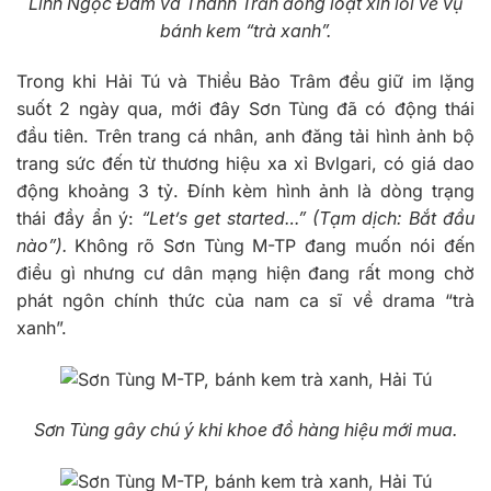
Linh Ngọc Đàm và Thanh Trần đồng loạt xin lỗi về vụ
bánh kem “trà xanh”.
Trong khi Hải Tú và Thiều Bảo Trâm đều giữ im lặng
suốt 2 ngày qua, mới đây Sơn Tùng đã có động thái
đầu tiên. Trên trang cá nhân, anh đăng tải hình ảnh bộ
trang sức đến từ thương hiệu xa xỉ Bvlgari, có giá dao
động khoảng 3 tỷ. Đính kèm hình ảnh là dòng trạng
thái đầy ẩn ý:
“Let’s get started…” (Tạm dịch: Bắt đầu
nào”).
Không rõ Sơn Tùng M-TP đang muốn nói đến
điều gì nhưng cư dân mạng hiện đang rất mong chờ
phát ngôn chính thức của nam ca sĩ về drama “trà
xanh”.
Sơn Tùng gây chú ý khi khoe đồ hàng hiệu mới mua.