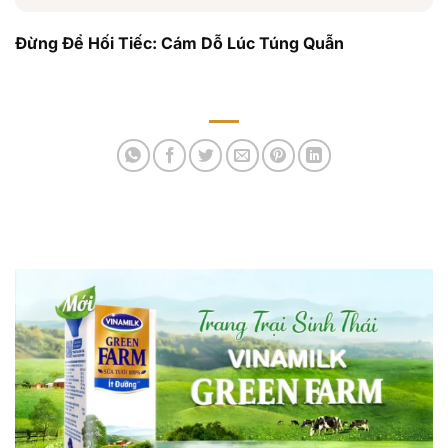
Đừng Để Hối Tiếc: Cám Dỗ Lúc Túng Quẫn