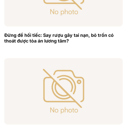
Đừng để hối tiếc: Say rượu gây tai nạn, bỏ trốn có
thoát được tòa án lương tâm?