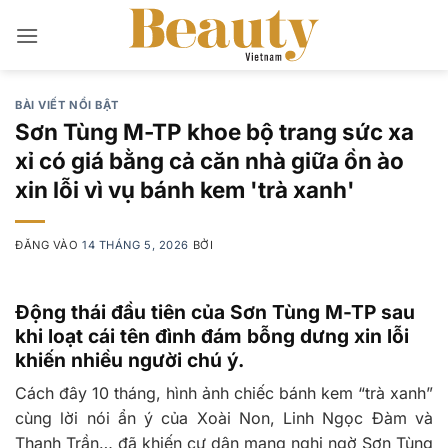
Bỏ
qua
nội
dung
BÀI VIẾT NỔI BẬT
Sơn Tùng M-TP khoe bộ trang sức xa
xỉ có giá bằng cả căn nhà giữa ồn ào
xin lỗi vì vụ bánh kem 'trà xanh'
ĐĂNG VÀO
14 THÁNG 5, 2026
BỞI
Động thái đầu tiên của Sơn Tùng M-TP sau
khi loạt cái tên đình đám bỗng dưng xin lỗi
khiến nhiều người chú ý.
Cách đây 10 tháng, hình ảnh chiếc bánh kem “trà xanh”
cùng lời nói ẩn ý của Xoài Non, Linh Ngọc Đàm và
Thanh Trần… đã khiến cư dân mạng nghi ngờ Sơn Tùng