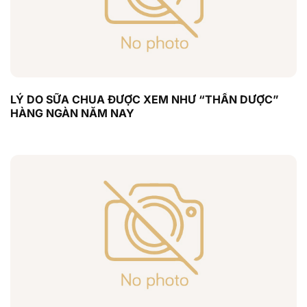
LÝ DO SỮA CHUA ĐƯỢC XEM NHƯ “THẦN DƯỢC”
HÀNG NGÀN NĂM NAY