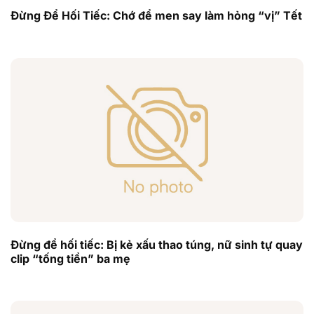
Đừng Để Hối Tiếc: Chớ để men say làm hỏng “vị” Tết
Đừng để hối tiếc: Bị kẻ xấu thao túng, nữ sinh tự quay
clip “tống tiền” ba mẹ