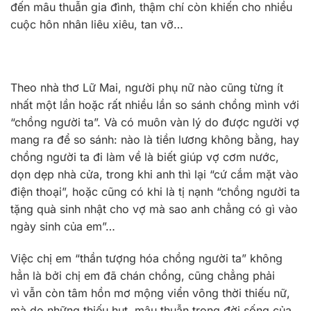
đến mâu thuẫn gia đình, thậm chí còn khiến cho nhiều
cuộc hôn nhân liêu xiêu, tan vỡ…
Theo nhà thơ Lữ Mai, người phụ nữ nào cũng từng ít
nhất một lần hoặc rất nhiều lần so sánh chồng mình với
“chồng người ta”. Và có muôn vàn lý do được người vợ
mang ra để so sánh: nào là tiền lương không bằng, hay
chồng người ta đi làm về là biết giúp vợ cơm nước,
dọn dẹp nhà cửa, trong khi anh thì lại “cứ cắm mặt vào
điện thoại”, hoặc cũng có khi là tị nạnh “chồng người ta
tặng quà sinh nhật cho vợ mà sao anh chẳng có gì vào
ngày sinh của em”…
Việc chị em “thần tượng hóa chồng người ta” không
hẳn là bởi chị em đã chán chồng, cũng chẳng phải
vì vẫn còn tâm hồn mơ mộng viển vông thời thiếu nữ,
mà do những thiếu hụt, mâu thuẫn trong đời sống của