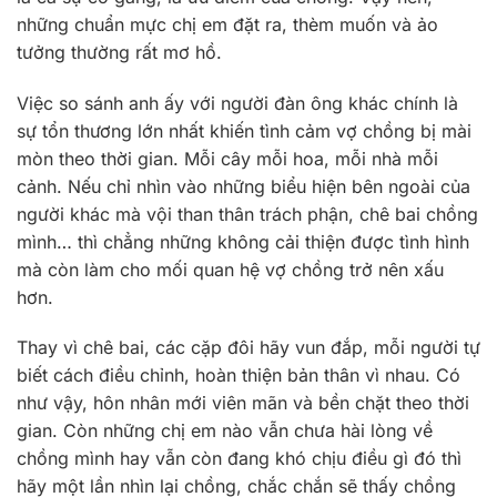
những chuẩn mực chị em đặt ra, thèm muốn và ảo
tưởng thường rất mơ hồ.
Việc so sánh anh ấy với người đàn ông khác chính là
sự tổn thương lớn nhất khiến tình cảm vợ chồng bị mài
mòn theo thời gian. Mỗi cây mỗi hoa, mỗi nhà mỗi
cảnh. Nếu chỉ nhìn vào những biểu hiện bên ngoài của
người khác mà vội than thân trách phận, chê bai chồng
mình… thì chẳng những không cải thiện được tình hình
mà còn làm cho mối quan hệ vợ chồng trở nên xấu
hơn.
Thay vì chê bai, các cặp đôi hãy vun đắp, mỗi người tự
biết cách điều chỉnh, hoàn thiện bản thân vì nhau. Có
như vậy, hôn nhân mới viên mãn và bền chặt theo thời
gian. Còn những chị em nào vẫn chưa hài lòng về
chồng mình hay vẫn còn đang khó chịu điều gì đó thì
hãy một lần nhìn lại chồng, chắc chắn sẽ thấy chồng