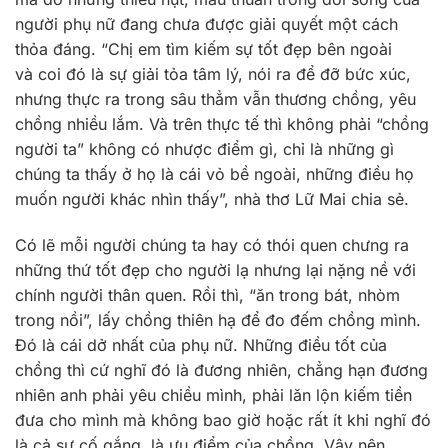
người phụ nữ đang chưa được giải quyết một cách
thỏa đáng. “Chị em tìm kiếm sự tốt đẹp bên ngoài
và coi đó là sự giải tỏa tâm lý, nói ra để đỡ bức xúc,
nhưng thực ra trong sâu thẳm vẫn thương chồng, yêu
chồng nhiều lắm. Và trên thực tế thì không phải “chồng
người ta” không có nhược điểm gì, chỉ là những gì
chúng ta thấy ở họ là cái vỏ bề ngoài, những điều họ
muốn người khác nhìn thấy”, nhà thơ Lữ Mai chia sẻ.
Có lẽ mỗi người chúng ta hay có thói quen chưng ra
những thứ tốt đẹp cho người lạ nhưng lại nặng nề với
chính người thân quen. Rồi thì, “ăn trong bát, nhòm
trong nồi”, lấy chồng thiên hạ để đo đếm chồng mình.
Đó là cái dở nhất của phụ nữ. Những điều tốt của
chồng thì cứ nghĩ đó là đương nhiên, chẳng hạn đương
nhiên anh phải yêu chiều mình, phải lăn lộn kiếm tiền
đưa cho mình mà không bao giờ hoặc rất ít khi nghĩ đó
là cả sự cố gắng, là ưu điểm của chồng. Vậy nên,