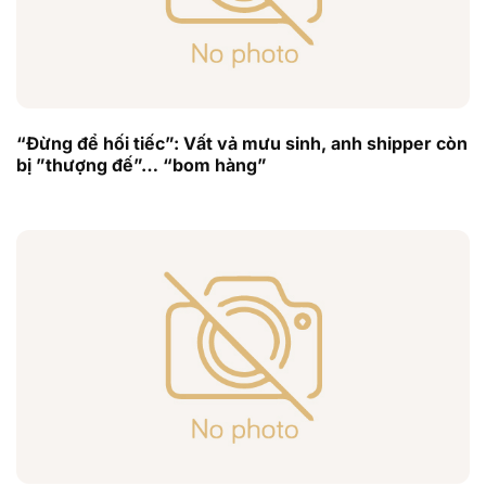
“Đừng để hối tiếc”: Vất vả mưu sinh, anh shipper còn
bị ”thượng đế”… “bom hàng”