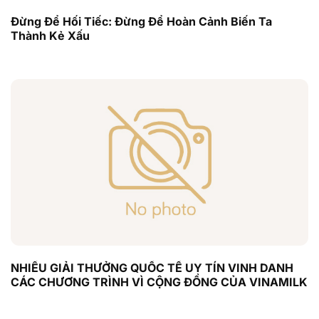
Đừng Để Hối Tiếc: Đừng Để Hoàn Cảnh Biến Ta
Thành Kẻ Xấu
NHIỀU GIẢI THƯỞNG QUỐC TẾ UY TÍN VINH DANH
CÁC CHƯƠNG TRÌNH VÌ CỘNG ĐỒNG CỦA VINAMILK