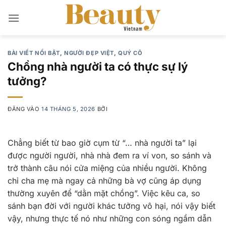
Bỏ
qua
nội
dung
BÀI VIẾT NỔI BẬT
,
NGƯỜI ĐẸP VIỆT
,
QUÝ CÔ
Chồng nhà người ta có thực sự lý
tưởng?
ĐĂNG VÀO
14 THÁNG 5, 2026
BỞI
Chẳng biết từ bao giờ cụm từ “… nhà người ta” lại
được người người, nhà nhà đem ra ví von, so sánh và
trở thành câu nói cửa miệng của nhiều người. Không
chỉ cha mẹ mà ngay cả những bà vợ cũng áp dụng
thường xuyên để “dằn mặt chồng”. Việc kêu ca, so
sánh bạn đời với người khác tưởng vô hại, nói vậy biết
vậy, nhưng thực tế nó như những con sóng ngầm dẫn