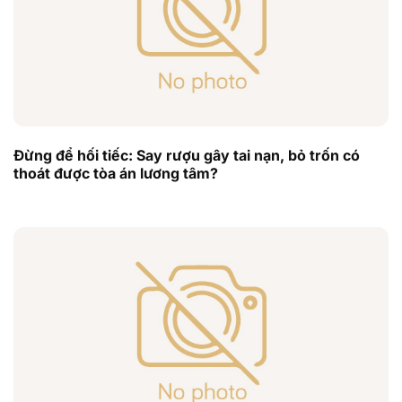
Đừng để hối tiếc: Say rượu gây tai nạn, bỏ trốn có
thoát được tòa án lương tâm?