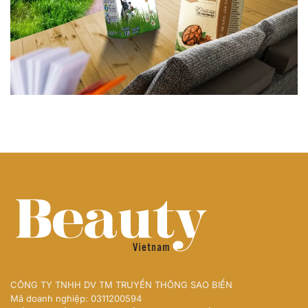
CÔNG TY TNHH DV TM TRUYỀN THÔNG SAO BIỂN
Mã doanh nghiệp: 0311200594