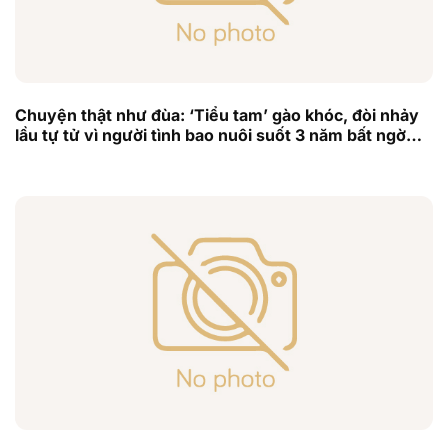
Chuyện thật như đùa: ‘Tiểu tam’ gào khóc, đòi nhảy
lầu tự tử vì người tình bao nuôi suốt 3 năm bất ngờ
‘quay xe’ về với vợ con