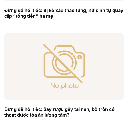
Đừng để hối tiếc: Bị kẻ xấu thao túng, nữ sinh tự quay
clip “tống tiền” ba mẹ
Đừng để hối tiếc: Say rượu gây tai nạn, bỏ trốn có
thoát được tòa án lương tâm?