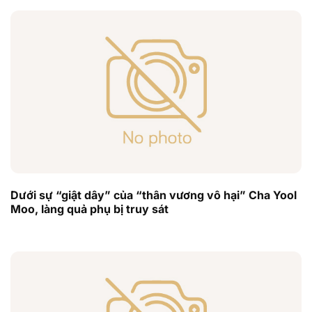
Dưới sự “giật dây” của “thân vương vô hại” Cha Yool
Moo, làng quả phụ bị truy sát