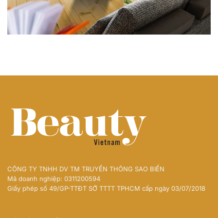
CÔNG TY TNHH DV TM TRUYỀN THÔNG SAO BIỂN
Mã doanh nghiệp: 0311200594
Giấy phép số 49/GP-TTĐT SỞ TTTT TPHCM cấp ngày 03/07/2018