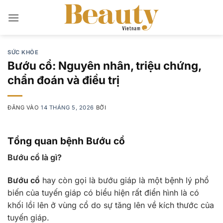
Bỏ
qua
nội
dung
SỨC KHỎE
Bướu cổ: Nguyên nhân, triệu chứng,
chẩn đoán và điều trị
ĐĂNG VÀO
14 THÁNG 5, 2026
BỞI
Tổng quan bệnh Bướu cổ
Bướu cổ là gì?
Bướu cổ
hay còn gọi là bướu giáp là một bệnh lý phổ
biến của tuyến giáp có biểu hiện rất điển hình là có
khối lồi lên ở vùng cổ do sự tăng lên về kích thước của
tuyến giáp.