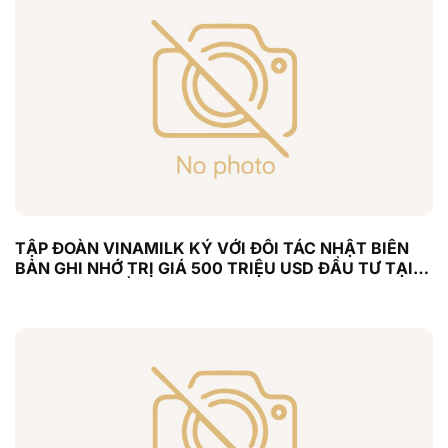
TẬP ĐOÀN VINAMILK KÝ VỚI ĐỐI TÁC NHẬT BIÊN
BẢN GHI NHỚ TRỊ GIÁ 500 TRIỆU USD ĐẦU TƯ TẠI
VĨNH PHÚC VỀ CHĂN NUÔI BÒ THỊT