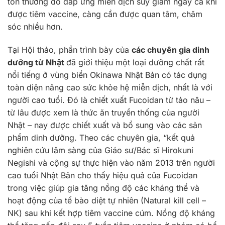
tổn thương do đáp ứng miễn dịch suy giảm ngay cả khi
được tiêm vaccine, càng cần được quan tâm, chăm
sóc nhiều hơn.
Tại Hội thảo, phần trình bày của
các chuyên gia dinh
dưỡng từ Nhật
đã giới thiệu một loại dưỡng chất rất
nổi tiếng ở vùng biển Okinawa Nhật Bản có tác dụng
toàn diện nâng cao sức khỏe hệ miễn dịch, nhất là với
người cao tuổi. Đó là chiết xuất Fucoidan từ tảo nâu –
từ lâu được xem là thức ăn truyền thống của người
Nhật – nay được chiết xuất và bổ sung vào các sản
phẩm dinh dưỡng. Theo các chuyên gia, “kết quả
nghiên cứu lâm sàng của Giáo sư/Bác sĩ Hirokuni
Negishi và cộng sự thực hiện vào năm 2013 trên người
cao tuổi Nhật Bản cho thấy hiệu quả của Fucoidan
trong việc giúp gia tăng nồng độ các kháng thể và
hoạt động của tế bào diệt tự nhiên (Natural kill cell –
NK) sau khi kết hợp tiêm vaccine cúm. Nồng độ kháng