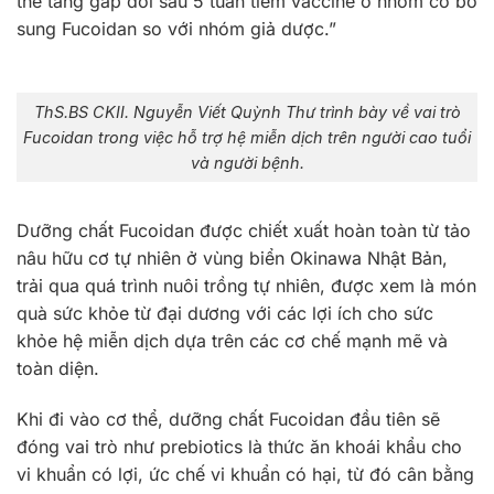
thể tăng gấp đôi sau 5 tuần tiêm vaccine ở nhóm có bổ
sung Fucoidan so với nhóm giả dược.”
ThS.BS CKII. Nguyễn Viết Quỳnh Thư trình bày về vai trò
Fucoidan trong việc hỗ trợ hệ miễn dịch trên người cao tuổi
và người bệnh.
Dưỡng chất Fucoidan được chiết xuất hoàn toàn từ tảo
nâu hữu cơ tự nhiên ở vùng biển Okinawa Nhật Bản,
trải qua quá trình nuôi trồng tự nhiên, được xem là món
quà sức khỏe từ đại dương với các lợi ích cho sức
khỏe hệ miễn dịch dựa trên các cơ chế mạnh mẽ và
toàn diện.
Khi đi vào cơ thể, dưỡng chất Fucoidan đầu tiên sẽ
đóng vai trò như prebiotics là thức ăn khoái khẩu cho
vi khuẩn có lợi, ức chế vi khuẩn có hại, từ đó cân bằng