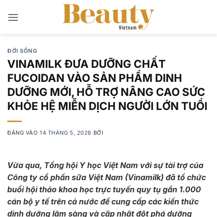
Bỏ
qua
nội
dung
ĐỜI SỐNG
VINAMILK ĐƯA DƯỠNG CHẤT
FUCOIDAN VÀO SẢN PHẨM DINH
DƯỠNG MỚI, HỖ TRỢ NÂNG CAO SỨC
KHỎE HỆ MIỄN DỊCH NGƯỜI LỚN TUỔI
ĐĂNG VÀO
14 THÁNG 5, 2026
BỞI
Vừa qua
, Tổng hội Y học Việt Nam với sự tài trợ của
Công ty cổ phần sữa Việt Nam (Vinamilk) đã tổ chức
buổi hội thảo khoa học trực tuyến quy tụ gần 1.000
cán bộ y tế trên cả nước để cung cấp các kiến thức
dinh dưỡng lâm sàng và cập nhật đột phá dưỡng