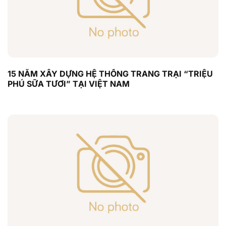
15 NĂM XÂY DỰNG HỆ THỐNG TRANG TRẠI “TRIỆU
PHÚ SỮA TƯƠI” TẠI VIỆT NAM