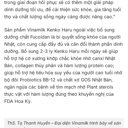
trong giai đoạn hồi phục sẽ có thêm một giải pháp
dinh dưỡng tối ưu, để cải thiện sức khỏe, gia tăng tuổi
thọ và chất lượng sống ngày càng được nâng cao.”
Sản phẩm Vinamilk Kenko Haru ngoài việc bổ sung
dưỡng chất Fucoidan là bí quyết sống khỏe của người
Nhật, còn cung cấp đầy đủ và cân đối thành phần dinh
dưỡng. Bổ sung 2-3 ly Kenko Haru mỗi ngày sẽ giúp
hỗ trợ hệ cơ xương khớp chắc khỏe nhờ canxi Nhật
Bản, collagen thủy phân và hàm lượng protein cao;
giúp hỗ trợ hệ tiêu hóa suy yếu của người cao tuổi nhờ
bộ đôi Probiotics BB-12 và chất xơ GOS Nhật Bản,
ngăn ngừa các bệnh về tim mạch nhờ Plant sterols
thực vật với hàm lượng đúng theo khuyến nghị của
FDA Hoa Kỳ.
ThS. Tạ Thanh Huyền – Đại diện Vinamilk trình bày về sản