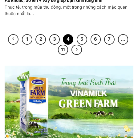
Áo khoác, áo len + váy sẽ giúp bạn xinh lung linh
Thực tế, trong mùa thu đông, một trong những cách mặc quen
thuộc nhất là...
1
2
3
4
5
6
7
…
11