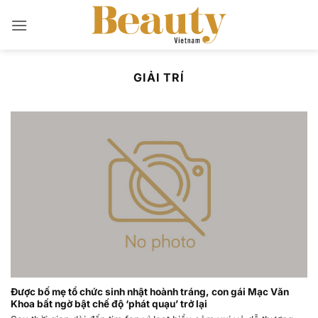
Bỏ
qua
nội
dung
GIẢI TRÍ
Được bố mẹ tổ chức sinh nhật hoành tráng, con gái Mạc Văn
Khoa bất ngờ bật chế độ ‘phát quạu’ trở lại