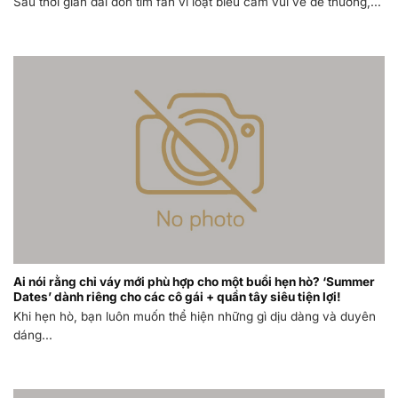
Sau thời gian dài đốn tim fan vì loạt biểu cảm vui vẻ dễ thương,...
Ai nói rằng chỉ váy mới phù hợp cho một buổi hẹn hò? ‘Summer
Dates’ dành riêng cho các cô gái + quần tây siêu tiện lợi!
Khi hẹn hò, bạn luôn muốn thể hiện những gì dịu dàng và duyên
dáng...