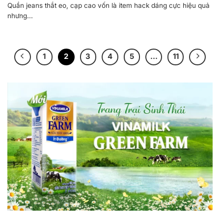
Quần jeans thắt eo, cạp cao vốn là item hack dáng cực hiệu quả
nhưng...
1
2
3
4
5
…
11