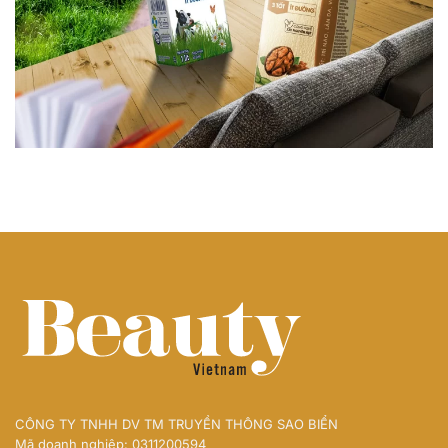
CÔNG TY TNHH DV TM TRUYỀN THÔNG SAO BIỂN
Mã doanh nghiệp: 0311200594