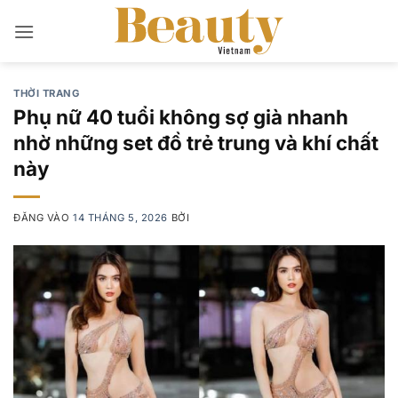
Bỏ
qua
nội
dung
THỜI TRANG
Phụ nữ 40 tuổi không sợ già nhanh
nhờ những set đồ trẻ trung và khí chất
này
ĐĂNG VÀO
14 THÁNG 5, 2026
BỞI