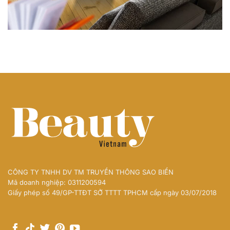
CÔNG TY TNHH DV TM TRUYỀN THÔNG SAO BIỂN
Mã doanh nghiệp: 0311200594
Giấy phép số 49/GP-TTĐT SỞ TTTT TPHCM cấp ngày 03/07/2018