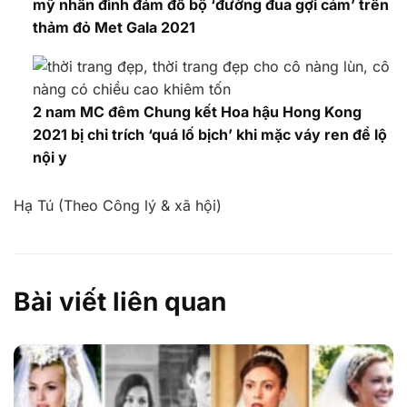
mỹ nhân đình đám đổ bộ ‘đường đua gợi cảm’ trên
thảm đỏ Met Gala 2021
2 nam MC đêm Chung kết Hoa hậu Hong Kong
2021 bị chỉ trích ‘quá lố bịch’ khi mặc váy ren để lộ
nội y
Hạ Tú (Theo Công lý & xã hội)
Bài viết liên quan