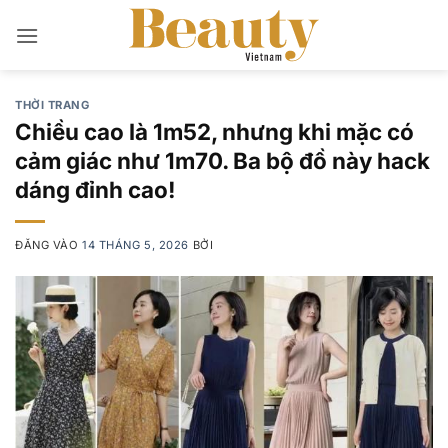
Bỏ
qua
nội
dung
THỜI TRANG
Chiều cao là 1m52, nhưng khi mặc có
cảm giác như 1m70. Ba bộ đồ này hack
dáng đỉnh cao!
ĐĂNG VÀO
14 THÁNG 5, 2026
BỞI