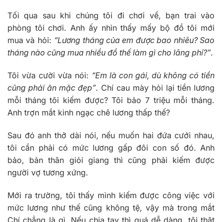
Tối qua sau khi chúng tôi đi chơi về, bạn trai vào
phòng tôi chơi. Anh ấy nhìn thấy mấy bộ đồ tôi mới
mua và hỏi:
“Lương tháng của em được bao nhiêu? Sao
tháng nào cũng mua nhiều đồ thế làm gì cho lãng phí?”
.
Tôi vừa cười vừa nói:
“Em là con gái, dù không có tiền
cũng phải ăn mặc đẹp”
. Chí cau mày hỏi lại tiền lương
mỗi tháng tôi kiếm được? Tôi bảo 7 triệu mỗi tháng.
Anh trợn mắt kinh ngạc chê lương thấp thế?
Sau đó anh thở dài nói, nếu muốn hai đứa cưới nhau,
tôi cần phải có mức lương gấp đôi con số đó. Anh
bảo, bản thân giỏi giang thì cũng phải kiếm được
người vợ tương xứng.
Mới ra trường, tôi thấy mình kiếm được công việc với
mức lương như thế cũng không tệ, vậy mà trong mắt
Chí chẳng là gì. Nếu chia tay thì quá dễ dàng, tôi thật