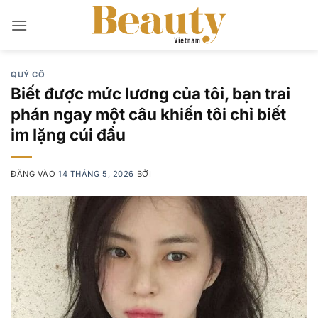
Bỏ
qua
nội
dung
QUÝ CÔ
Biết được mức lương của tôi, bạn trai
phán ngay một câu khiến tôi chỉ biết
im lặng cúi đầu
ĐĂNG VÀO
14 THÁNG 5, 2026
BỞI