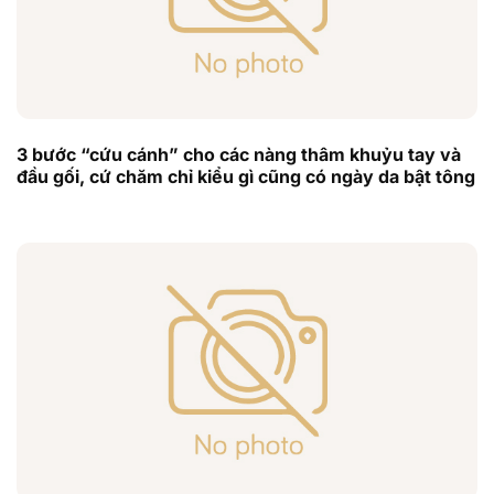
3 bước “cứu cánh” cho các nàng thâm khuỷu tay và
đầu gối, cứ chăm chỉ kiểu gì cũng có ngày da bật tông