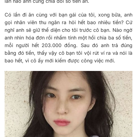
lần nào anh cũng chia đôi số tiền ăn.
Có lần đi ăn cùng với bạn gái của tôi, xong bữa, anh
gọi nhân viên thu ngân ra hỏi hết bao nhiêu tiền? Cứ
nghĩ anh sẽ giữ thể diện cho tôi trước cô bạn. Nào ngờ
anh nhìn hóa đơn rồi nhẩm tính một hồi chia ba số tiền,
mỗi người hết 203.000 đồng. Sau đó anh trả đúng
bằng đó tiền, thấy vậy cô bạn tôi vội rút ví ra và nói là
bao hết, vì cô ấy mới kiếm được công việc mới.