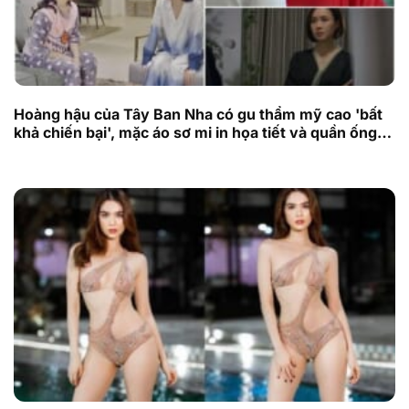
Hoàng hậu của Tây Ban Nha có gu thẩm mỹ cao 'bất
khả chiến bại', mặc áo sơ mi in họa tiết và quần ống
suông rất đẹp, quả thực khiến nhà vua phải si mê