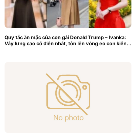
Quy tắc ăn mặc của con gái Donald Trump – Ivanka:
Váy lưng cao cổ điển nhất, tôn lên vòng eo con kiến
và tỷ lệ siêu mẫu!