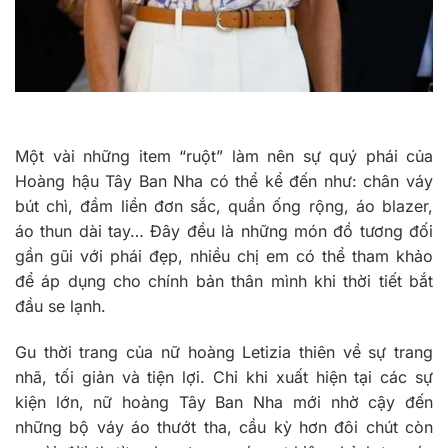
Một vài những item “ruột” làm nên sự quý phái của
Hoàng hậu Tây Ban Nha có thể kể đến như: chân váy
bút chì, đầm liền đơn sắc, quần ống rộng, áo blazer,
áo thun dài tay… Đây đều là những món đồ tương đối
gần gũi với phái đẹp, nhiều chị em có thể tham khảo
để áp dụng cho chính bản thân mình khi thời tiết bắt
đầu se lạnh.
Gu thời trang của nữ hoàng Letizia thiên về sự trang
nhã, tối giản và tiện lợi. Chỉ khi xuất hiện tại các sự
kiện lớn, nữ hoàng Tây Ban Nha mới nhờ cậy đến
những bộ váy áo thướt tha, cầu kỳ hơn đôi chút còn