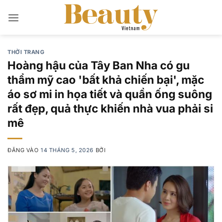
Bỏ
qua
nội
dung
THỜI TRANG
Hoàng hậu của Tây Ban Nha có gu
thẩm mỹ cao 'bất khả chiến bại', mặc
áo sơ mi in họa tiết và quần ống suông
rất đẹp, quả thực khiến nhà vua phải si
mê
ĐĂNG VÀO
14 THÁNG 5, 2026
BỞI