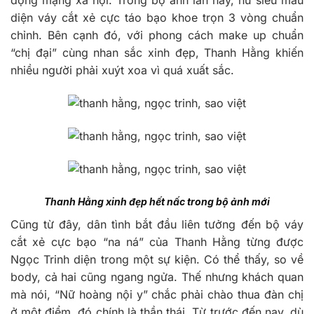
động mạng xã hội. Trong bộ ảnh lần này, nữ siêu mẫu
diện váy cắt xẻ cực táo bạo khoe trọn 3 vòng chuẩn
chỉnh. Bên cạnh đó, với phong cách make up chuẩn
“chị đại” cùng nhan sắc xinh đẹp, Thanh Hằng khiến
nhiều người phải xuýt xoa vì quá xuất sắc.
Thanh Hằng xinh đẹp hết nấc trong bộ ảnh mới
Cũng từ đây, dân tình bắt đầu liên tưởng đến bộ váy
cắt xẻ cực bạo “na ná” của Thanh Hằng từng được
Ngọc Trinh diện trong một sự kiện. Có thể thấy, so về
body, cả hai cũng ngang ngửa. Thế nhưng khách quan
mà nói, “Nữ hoàng nội y” chắc phải chào thua đàn chị
ở một điểm, đó chính là thần thái. Từ trước đến nay, dù