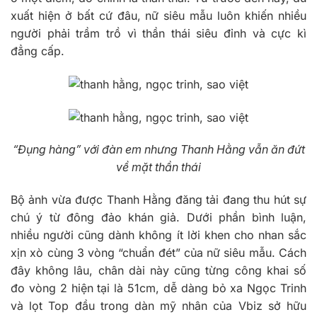
xuất hiện ở bất cứ đâu, nữ siêu mẫu luôn khiến nhiều
người phải trầm trồ vì thần thái siêu đỉnh và cực kì
đẳng cấp.
“Đụng hàng” với đàn em nhưng Thanh Hằng vẫn ăn đứt
về mặt thần thái
Bộ ảnh vừa được Thanh Hằng đăng tải đang thu hút sự
chú ý từ đông đảo khán giả. Dưới phần bình luận,
nhiều người cũng dành không ít lời khen cho nhan sắc
xịn xò cùng 3 vòng “chuẩn đét” của nữ siêu mẫu. Cách
đây không lâu, chân dài này cũng từng công khai số
đo vòng 2 hiện tại là 51cm, dễ dàng bỏ xa Ngọc Trinh
và lọt Top đầu trong dàn mỹ nhân của Vbiz sở hữu