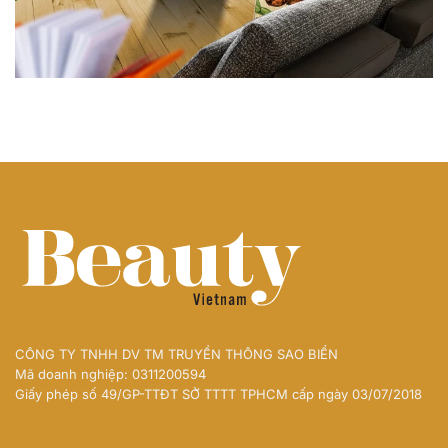
CÔNG TY TNHH DV TM TRUYỀN THÔNG SAO BIỂN
Mã doanh nghiệp: 0311200594
Giấy phép số 49/GP-TTĐT SỞ TTTT TPHCM cấp ngày 03/07/2018