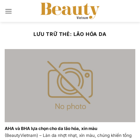
Bỏ
qua
nội
dung
LƯU TRỮ THẺ:
LÃO HÓA DA
AHA và BHA lựa chọn cho da lão hóa, xỉn màu
(BeautyVietnam) – Làn da nhợt nhạt, xỉn màu, chúng khiến tổng