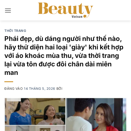
Bỏ
qua
nội
dung
THỜI TRANG
Phái đẹp, dù dáng người như thế nào,
hãy thử diện hai loại 'giày' khi kết hợp
với áo khoác mùa thu, vừa thời trang
lại vừa tôn được đôi chân dài miên
man
ĐĂNG VÀO
14 THÁNG 5, 2026
BỞI